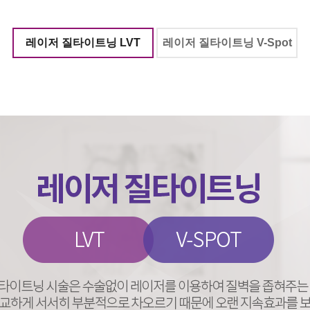
어지는이유
예방접종
전체상담리스트
상담
상담
제목
지점
등록일
레이저 질타이트닝 LVT
레이저 질타이트닝 V-Spot
밀검사
비용문의
천호
2026-08-
비용문의
서면
2026-08-
리스트
는이유
수술비용문의
안산
2026-08-
수술비용문의
안산
2026-08-
비용문의
강남
2026-08-