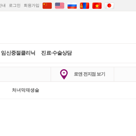
안내
로그인
회원가입
임신중절클리닉
진료∙수술상담
하이푸클리닉
임신중절수술
당일수술·수술상
배란일계산
임신주수계산
로앤 전지점 보기
담
약물중절
임신·피임상담
2026
.
8월
마지막생리 시작일은?
의정부점
안산점
인천점
부산점
처녀막재생술
카톡상담
카톡상담
당일수술·수술상담
실시간채팅상담
일
월
화
수
목
금
토
자세히보기
간편문자상담
1
갑상선검사
간편전화상담
2
3
4
5
6
7
8
FAQ
9
10
11
12
13
14
15
임신·피임상담
자세히보기
자세히보기
전체상담리스트
16
17
18
19
20
21
22