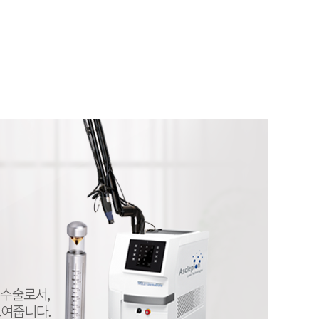
23
24
25
26
27
28
29
30
31
진행상태
로그인
08
대기
생리주기를 선택하세요
생리주기선택
08
대기
07
완료
회원가입
예상 배란일 확인하기
07
완료
자세히보기
자세히보기
07
완료