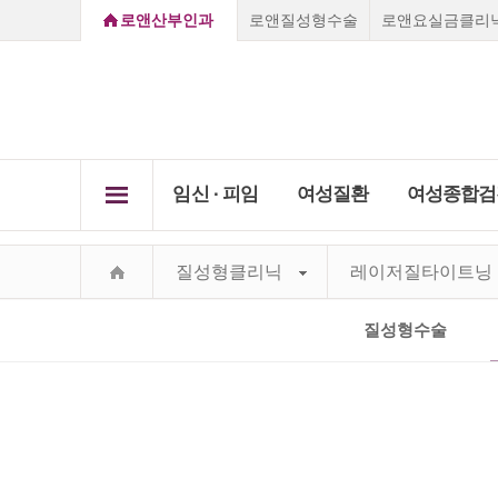
로앤산부인과
로앤질성형수술
로앤요실금클리
임신 ∙ 피임
여성질환
여성종합검
로앤소개
임신초기증상
질염
질성형클리닉
레이저질타이트닝
임신 ∙ 
질성형클리닉
여성
Secret Care,
임신진단방법
자궁경
여성종
Secret Roen
배란일계산
비정상
부천점
강남점
선릉점
종로점
질성형수술
하이
요실
진료 
로앤의료서비스
임신초기증상
질성형수술
레이저질타이트닝
질염
쁘띠질
임신주수변화
성병클
Roen I
Vision&Mind
소음순수술
처녀막재생술
피임법
자궁경부미
자궁근
Roen Ⅱ
의료진소개
자궁근종 
요실금클리
당일수술·
사후피임약
자궁경
부정출혈
전국지점안내
Roen Ⅲ
자궁선근증
임신·피임
골반염
성병클리닉
지점진료안내
임신진단방법
Roen Ⅳ
요실금
카톡상담
찾아오시는길
하이푸클리
방광염
Roen Ⅴ
실시간채