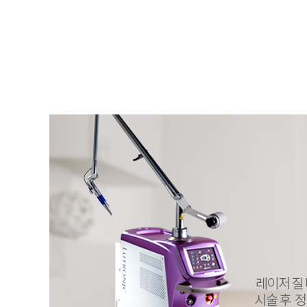
자궁경부암
배란일계산
생리늦
Roen Ⅵ
간편문자
요실금
임신주수변화
스페셜검진
간편전화
골반염
피임법
자궁경부암 정
FAQ
방광염
사후피임약
로앤영양수액
전체상담
생리늦어지
예방접종
자세히보기
자세히보기