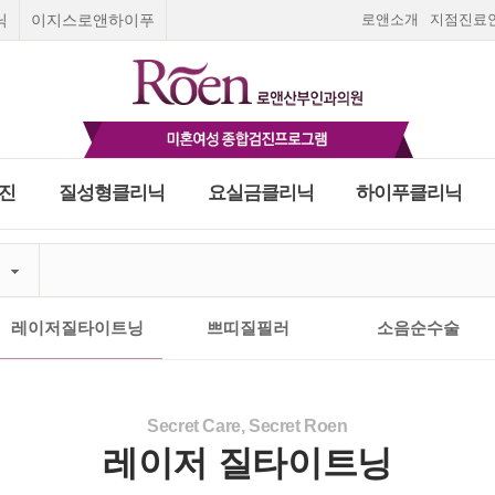
닉
이지스로앤하이푸
로앤소개
지점진료
진
질성형클리닉
요실금클리닉
하이푸클리닉
Roen I
질성형수술
요실금 클리닉
로앤여성종합검진
스페셜 검진
피임
고민하지말고 지금!
피임법
질환
부미란
Roen Ⅱ
질탄력매직실리프팅
합검진
여성질환 치료와 예방을 위한 로앤의 종합검진
오직 5초 실시간 채팅상담
올바른 피임법을 알고
출혈
Roen Ⅲ
레이저질타이트닝
건대점
천호점
여의도점
광명점
일산점
나에게 맞는 피입법을
평 일
:
오전 9:30~오후 6:30
레이저질타이트닝
쁘띠질필러
소음순수술
푸클리닉
금클리닉
∙ 수술상담
임신초기증상
필러
선택하세요.
리닉
Roen Ⅳ
쁘띠질필러
임신초기출혈
란
종 클리닉
Roen Ⅴ
소음순수술
자세히보기
자궁외임신
하이푸치료
닉
수술상담
입덧
부암
Roen Ⅵ
처녀막재생술
호르몬검사
간염4종검사
빈혈정밀검
사
 하이푸치료
상담
스페셜검진
실시간 채팅상담 바로가기
Secret Care, Secret Roen
임신주수계산
임신진단방법
자궁경부암 정밀검사
레이저 질타이트닝
임신기간계산
마지막 생리날짜로
닉
로앤영양수액
임신주수계산하기
팅상담