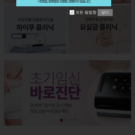
모든 팝업창
닫기