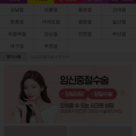
강남점
선릉점
종로점
건대점
천호점
여의도점
광명점
일산점
의정부점
안산점
인천점
부산점
대구점
부천점
공지사항
[강남점]3월11일 이전 안내