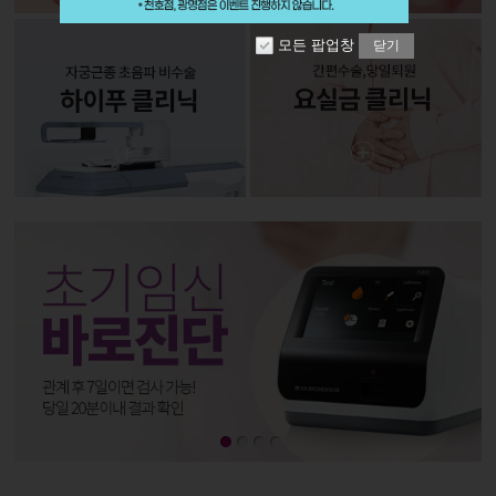
모든 팝업창
닫기