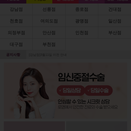
강남점
선릉점
종로점
건대점
천호점
여의도점
광명점
일산점
의정부점
안산점
인천점
부산점
대구점
부천점
공지사항
[강남점]3월11일 이전 안내