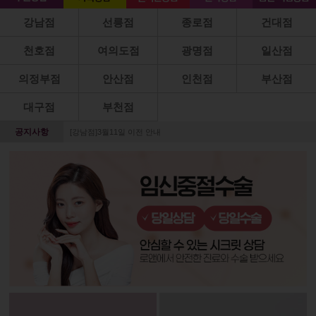
강남점
선릉점
종로점
건대점
천호점
여의도점
광명점
일산점
의정부점
안산점
인천점
부산점
대구점
부천점
공지사항
[강남점]3월11일 이전 안내