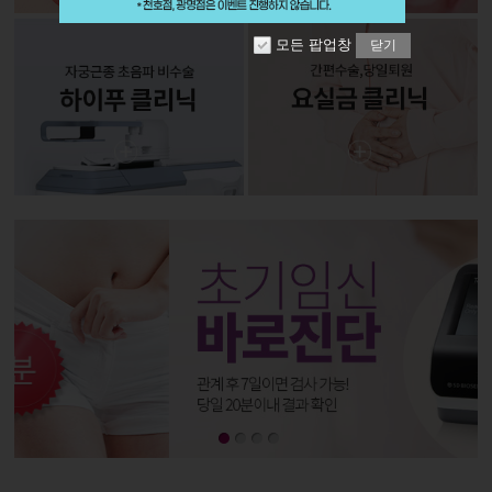
모든 팝업창
닫기