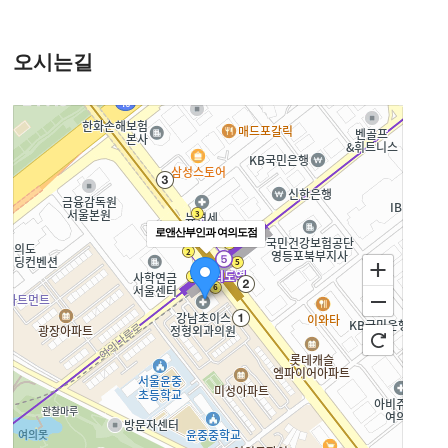
오시는길
로앤산부인과 여의도점