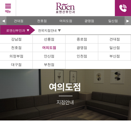
건대점
천호점
여의도점
광명점
일산점
로앤산부인과
전국지점안내
강남점
선릉점
종로점
건대점
천호점
여의도점
광명점
일산점
의정부점
안산점
인천점
부산점
대구점
부천점