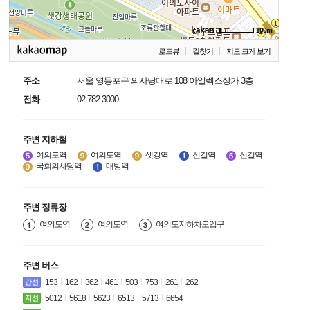
100m
로드뷰
길찾기
지도 크게 보기
주소
서울 영등포구 의사당대로 108 아일렉스상가 3층
전화
02-782-3000
주변 지하철
여의도역
여의도역
샛강역
신길역
신길역
국회의사당역
대방역
주변 정류장
여의도역
여의도역
여의도지하차도입구
주변 버스
153
162
362
461
503
753
261
262
5012
5618
5623
6513
5713
6654