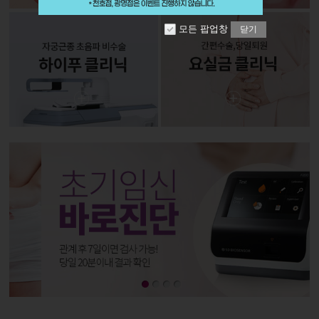
모든 팝업창
닫기