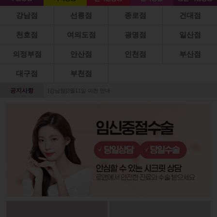
강남점
선릉점
종로점
건대점
천호점
여의도점
광명점
일산점
의정부점
안산점
인천점
부산점
대구점
부천점
공지사항
[강남점]3월11일 이전 안내