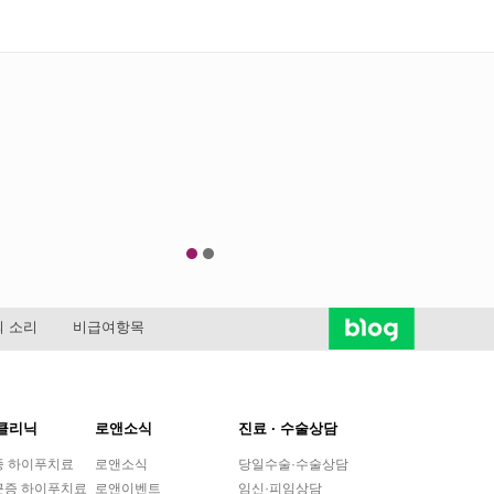
 소리
비급여항목
클리닉
로앤소식
진료 ∙ 수술상담
종 하이푸치료
로앤소식
당일수술·수술상담
근증 하이푸치료
로앤이벤트
임신·피임상담