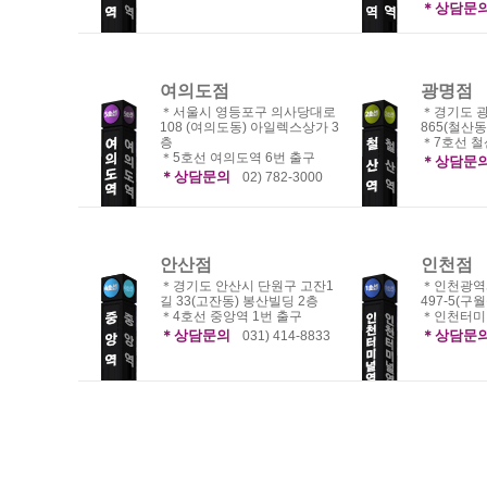
＊상담문
여의도점
광명점
＊서울시 영등포구 의사당대로
＊경기도 
108 (여의도동) 아일렉스상가 3
865(철산동
층
＊7호선 철
＊5호선 여의도역 6번 출구
＊상담문
＊상담문의
02) 782-3000
안산점
인천점
＊경기도 안산시 단원구 고잔1
＊인천광역
길 33(고잔동) 봉산빌딩 2층
497-5(구
＊4호선 중앙역 1번 출구
＊인천터미
＊상담문의
＊상담문
031) 414-8833