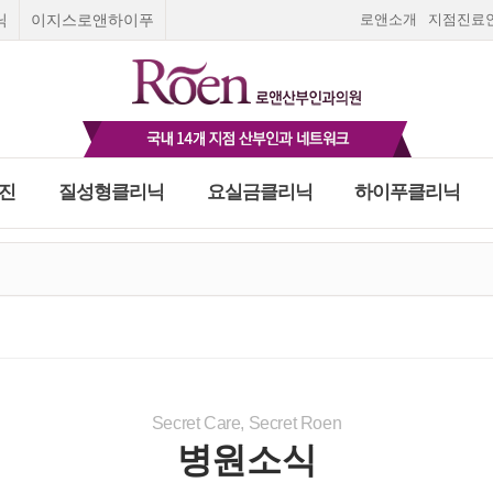
닉
이지스로앤하이푸
로앤소개
지점진료
진
질성형클리닉
요실금클리닉
하이푸클리닉
Roen I
질성형수술
요실금 클리닉
로앤여성종합검진
스페셜 검진
피임
고민하지말고 지금!
피임법
질환
부미란
Roen Ⅱ
질탄력매직실리프팅
합검진
여성질환 치료와 예방을 위한 로앤의 종합검진
오직 5초 실시간 채팅상담
올바른 피임법을 알고
출혈
Roen Ⅲ
레이저질타이트닝
건대점
천호점
여의도점
광명점
일산점
나에게 맞는 피입법을
평 일
:
오전 9:30~오후 6:30
푸클리닉
금클리닉
∙ 수술상담
임신초기증상
필러
선택하세요.
리닉
Roen Ⅳ
쁘띠질필러
임신초기출혈
란
종 클리닉
Roen Ⅴ
소음순수술
자궁외임신
자세히보기
하이푸치료
닉
수술상담
입덧
부암
Roen Ⅵ
처녀막재생술
호르몬검사
간염4종검사
빈혈정밀검
사
 하이푸치료
상담
스페셜검진
실시간 채팅상담 바로가기
Secret Care, Secret Roen
임신주수계산
임신진단방법
자궁경부암 정밀검사
병원소식
임신기간계산
마지막 생리날짜로
닉
로앤영양수액
임신주수계산하기
팅상담