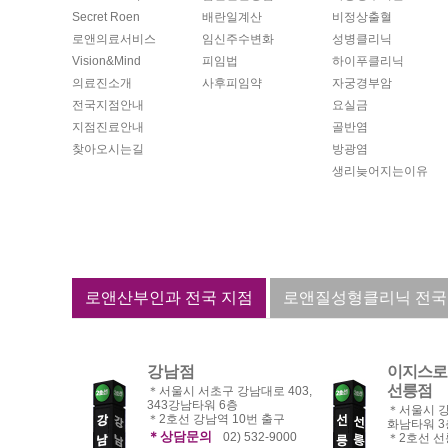
Secret Roen
배란일계산
비정상출혈
로앤의료서비스
임신주수변화
성병클리닉
Vision&Mind
피임법
하이푸클리닉
의료진소개
사후피임약
자궁경부암
전국지점안내
요실금
지점진료안내
골반염
찾아오시는길
방광염
생리늦어지는이유
로앤산부인과 전국 지점
로앤질성형클리닉 전국
강남점
이지스로
선릉점
＊서울시 서초구 강남대로 403,
343강남타워 6층
＊서울시 강
＊2호선 강남역 10번 출구
화남타워 3
＊상담문의
02) 532-9000
＊2호선 선