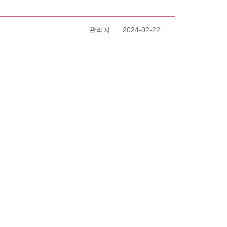
23
24
25
26
27
28
29
30
31
진행상태
관리자
2024-02-22
로그인
06
완료
생리주기를 선택하세요
생리주기선택
06
완료
06
완료
회원가입
예상 배란일 확인하기
06
완료
자세히보기
자세히보기
06
완료