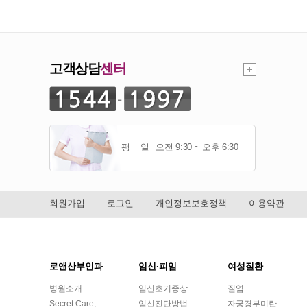
고객상담
센터
평 일
오전 9:30 ~ 오후 6:30
회원가입
로그인
개인정보보호정책
이용약관
로앤산부인과
임신·피임
여성질환
병원소개
임신초기증상
질염
Secret Care,
임신진단방법
자궁경부미란