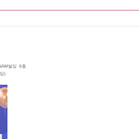
어지는이유
예방접종
전체상담리스트
상담
상담
제목
지점
등록일
밀검사
수술비용문의
광명
2026-08-
비용문의
부천
2026-08-
리스트
는이유
비용문의
선릉
2026-08-
수술비용문의
강남
2026-08-
비용문의
대구
2026-08-
GNAM빌딩 6층
딩)