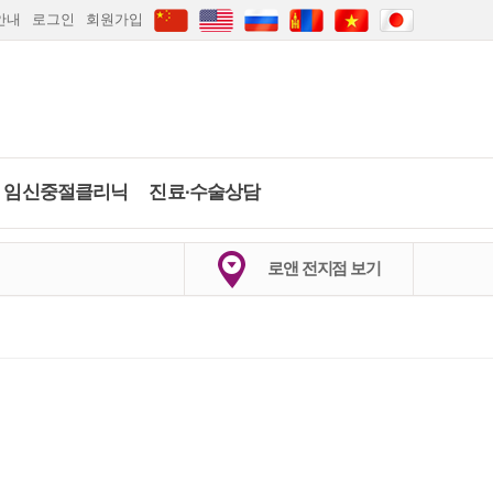
안내
로그인
회원가입
임신중절클리닉
진료∙수술상담
하이푸클리닉
임신중절수술
당일수술·수술상
배란일계산
임신주수계산
로앤 전지점 보기
담
약물중절
임신·피임상담
2026
.
8월
마지막생리 시작일은?
의정부점
안산점
인천점
부산점
카톡상담
카톡상담
당일수술·수술상담
실시간채팅상담
일
월
화
수
목
금
토
간편문자상담
1
갑상선검사
간편전화상담
2
3
4
5
6
7
8
FAQ
9
10
11
12
13
14
15
임신·피임상담
자세히보기
자세히보기
전체상담리스트
16
17
18
19
20
21
22