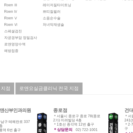
Roen Ⅲ
레이저질타이트닝
Roen Ⅳ
쁘띠질필러
Roen Ⅴ
소음순수술
Roen Ⅵ
처녀막재생술
스페셜검진
자궁경부암 정밀검사
로앤영양수액
예방접종
 지점
로앤요실금클리닉 전국 지점
앤산부인과의원
종로점
건
＊서울시 종로구 종로 78(종로
＊서
2가) 미려빌딩 4층
241
남구 테헤란로 337
＊1호선 종각역 12번 출구
＊2·
층
구
＊상담문의
02) 722-1001
릉역 6번 출구