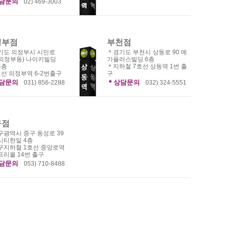
담문의
02) 469-3003
정부점
부천점
기도 의정부시 시민로
＊경기도 부천시 상동로 90 메
(의정부동) 나이키빌딩
가플러스빌딩 6층
4층
＊지하철 7호선 상동역 1번 출
선 의정부역 6-2번출구
구
담문의
＊상담문의
031) 856-2288
032) 324-5551
구점
구광역시 중구 동성로 39
시티한일 4층
구지하철 1호선 중앙로역
리몰 14번 출구
담문의
053) 710-8488