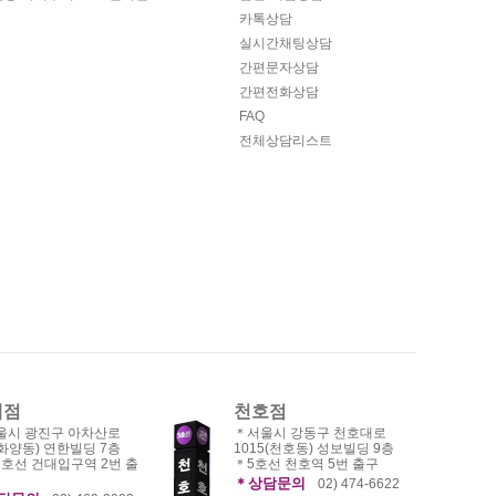
카톡상담
실시간채팅상담
간편문자상담
간편전화상담
FAQ
전체상담리스트
대점
천호점
울시 광진구 아차산로
＊서울시 강동구 천호대로
(화양동) 연한빌딩 7층
1015(천호동) 성보빌딩 9층
7호선 건대입구역 2번 출
＊5호선 천호역 5번 출구
＊상담문의
02) 474-6622