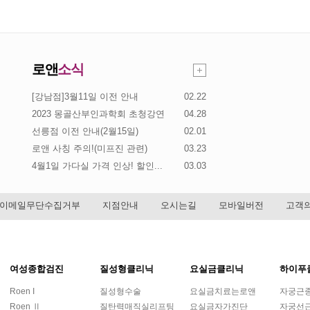
로앤
소식
[강남점]3월11일 이전 안내
02.22
2023 몽골산부인과학회 초청강연
04.28
선릉점 이전 안내(2월15일)
02.01
로앤 사칭 주의!(미프진 관련)
03.23
4월1일 가다실 가격 인상! 할인...
03.03
이메일무단수집거부
지점안내
오시는길
모바일버전
고객의
여성종합검진
질성형클리닉
요실금클리닉
하이푸
Roen I
질성형수술
요실금치료는로앤
자궁근
Roen Ⅱ
질탄력매직실리프팅
요실금자가진단
자궁선