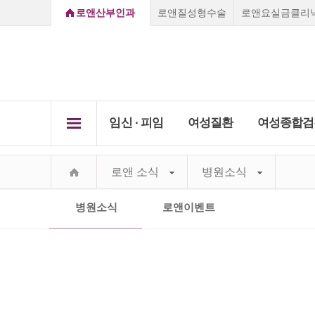
로앤산부인과
로앤질성형수술
로앤요실금클리
임신 ∙ 피임
여성질환
여성종합검
로앤소개
임신초기증상
질염
로앤 소식
병원소식
임신 ∙ 
질성형클리닉
여성
Secret Care,
임신진단방법
자궁경
여성종
Secret Roen
배란일계산
비정상
부천점
강남점
선릉점
종로점
병원소식
로앤이벤트
하이
요실
진료 
로앤의료서비스
임신초기증상
질성형수술
레이저질타이트닝
질염
쁘띠질
임신주수변화
성병클
Roen I
Vision&Mind
소음순수술
처녀막재생술
피임법
자궁경부미
자궁근
Roen Ⅱ
의료진소개
자궁근종 
요실금클리
당일수술·
사후피임약
자궁경
부정출혈
전국지점안내
Roen Ⅲ
자궁선근증
임신·피임
골반염
성병클리닉
지점진료안내
임신진단방법
Roen Ⅳ
요실금
카톡상담
찾아오시는길
하이푸클리
방광염
Roen Ⅴ
실시간채