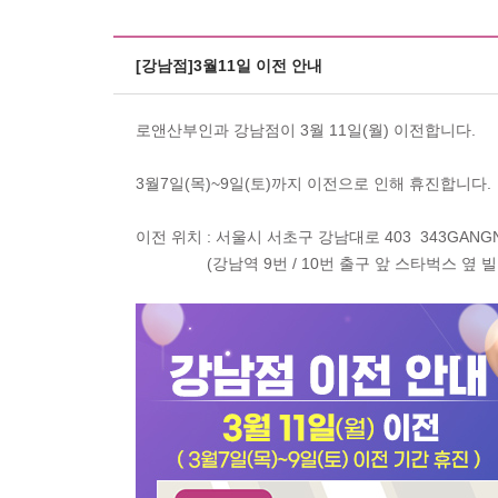
자궁경부암
배란일계산
생리늦
Roen Ⅵ
간편문자
요실금
임신주수변화
스페셜검진
간편전화
골반염
[강남점]3월11일 이전 안내
피임법
자궁경부암 정
FAQ
방광염
사후피임약
로앤영양수액
전체상담
생리늦어지
로앤산부인과 강남점이 3월 11일(월) 이전합니다.
예방접종
자세히보기
자세히보기
3월7일(목)~9일(토)까지 이전으로 인해 휴진합니다.
이전 위치 : 서울시 서초구 강남대로 403 343GAN
(강남역 9번 / 10번 출구 앞 스타벅스 옆 빌