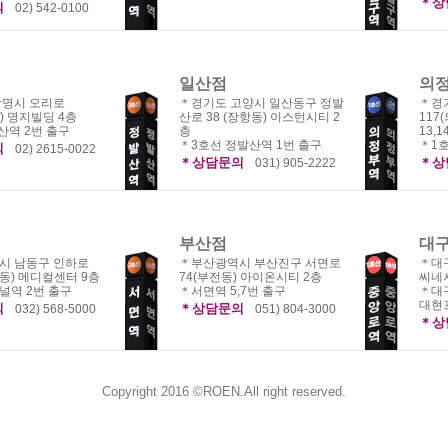
＊상
의
02) 542-0100
일산점
의
광명시 오리로
＊경기도 고양시 일산동구 정발
＊경
) 명지빌딩 4층
산로 38 (장항동) 이스턴시티 2
117
산역 2번 출구
층
13,1
＊3호선 정발산역 1번 출구
＊1호
의
02) 2615-0022
＊상담문의
＊상
031) 905-2222
부산점
대
시 남동구 인하로
＊부산광역시 부산진구 서면로
＊대
월동) 메디컬센터 9층
74(부전동) 아이온시티 2층
씨네
널역 2번 출구
＊서면역 5,7번 출구
＊대
대현프
의
＊상담문의
032) 568-5000
051) 804-3000
＊상
Copyright 2016 ©ROEN.All right reserved.