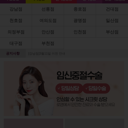
강남점
선릉점
종로점
건대점
천호점
여의도점
광명점
일산점
의정부점
안산점
인천점
부산점
대구점
부천점
공지사항
[강남점]3월11일 이전 안내