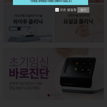
모든 팝업창
닫기