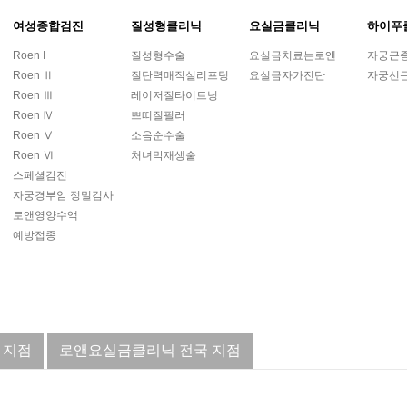
여성종합검진
질성형클리닉
요실금클리닉
하이푸
Roen I
질성형수술
요실금치료는로앤
자궁근
Roen Ⅱ
질탄력매직실리프팅
요실금자가진단
자궁선
Roen Ⅲ
레이저질타이트닝
Roen Ⅳ
쁘띠질필러
Roen Ⅴ
소음순수술
Roen Ⅵ
처녀막재생술
스페셜검진
자궁경부암 정밀검사
로앤영양수액
예방접종
 지점
로앤요실금클리닉 전국 지점