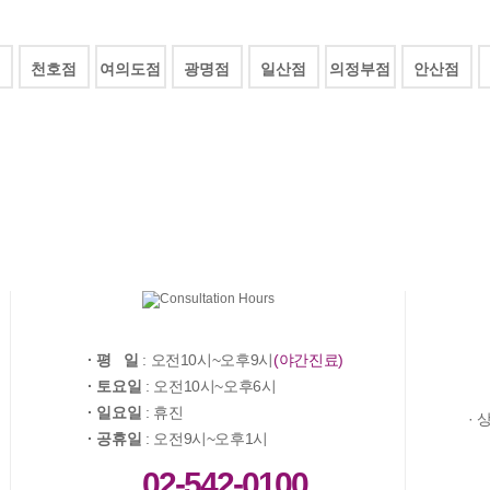
어지는이유
예방접종
전체상담리스트
상담
상담
제목
지점
등록일
천호점
여의도점
광명점
일산점
의정부점
안산점
밀검사
수술비용문의
안산
2026-08-
수술비용문의
안산
2026-08-
리스트
는이유
비용문의
강남
2026-08-
비용문의
일산
2026-08-
일반비용문의
건대
2026-08-
· 평 일
: 오전10시~오후9시
(야간진료)
· 토요일
: 오전10시~오후6시
· 일요일
: 휴진
· 
· 공휴일
: 오전9시~오후1시
02-542-0100