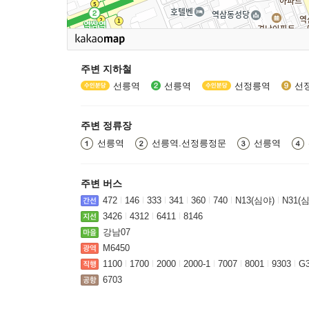
주변 지하철
선릉역
선릉역
선정릉역
선
주변 정류장
선릉역
선릉역.선정릉정문
선릉역
주변 버스
472
146
333
341
360
740
N13(심야)
N31(
3426
4312
6411
8146
강남07
M6450
1100
1700
2000
2000-1
7007
8001
9303
G
6703