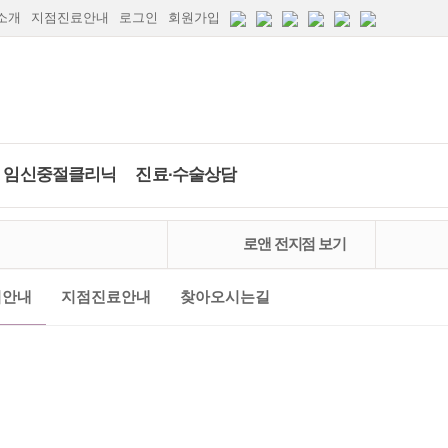
소개
지점진료안내
로그인
회원가입
임신중절클리닉
진료∙수술상담
자세히보기
자세히보기
하이푸클리닉
임신중절수술
당일수술·수술상
배란일계산
임신주수계산
로앤 전지점 보기
담
약물중절
임신·피임상담
2026
.
8월
마지막생리 시작일은?
의정부점
안산점
인천점
부산점
점안내
지점진료안내
찾아오시는길
카톡상담
카톡상담
당일수술·수술상담
실시간채팅상담
일
월
화
수
목
금
토
자세히보기
간편문자상담
1
갑상선검사
간편전화상담
2
3
4
5
6
7
8
FAQ
9
10
11
12
13
14
15
임신·피임상담
전체상담리스트
자세히보기
16
17
18
19
20
21
22
자세히보기