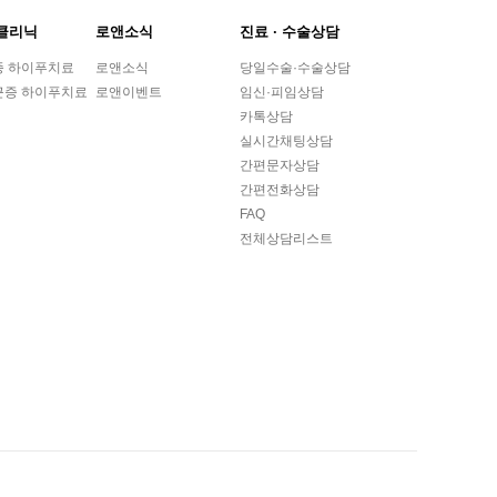
클리닉
로앤소식
진료 ∙ 수술상담
종 하이푸치료
로앤소식
당일수술·수술상담
근증 하이푸치료
로앤이벤트
임신·피임상담
카톡상담
실시간채팅상담
간편문자상담
간편전화상담
FAQ
전체상담리스트