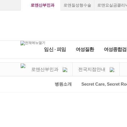
로앤산부인과
로앤질성형수술
로앤요실금클리
임신 ∙ 피임
여성질환
여성종합검
로앤소개
임신초기증상
질염
로앤산부인과
전국지점안내
임신 ∙ 
질성형클리닉
여성
Secret Care,
임신진단방법
자궁경
여성종
Secret Roen
배란일계산
비정상
부천점
강남점
선릉점
종로점
병원소개
Secret Care, Secret Ro
하이
요실
진료 
로앤의료서비스
임신초기증상
질성형수술
레이저질타이트닝
질염
쁘띠질
임신주수변화
성병클
Roen I
Vision&Mind
소음순수술
처녀막재생술
피임법
자궁경부미
자궁근
Roen Ⅱ
의료진소개
자궁근종 
요실금클리
당일수술·
사후피임약
자궁경
부정출혈
전국지점안내
Roen Ⅲ
자궁선근증
임신·피임
골반염
성병클리닉
지점진료안내
임신진단방법
Roen Ⅳ
요실금
카톡상담
자세히보기
찾아오시는길
하이푸클리
방광염
Roen Ⅴ
자세히보기
실시간채