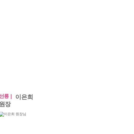
선릉 |
이은희
원장