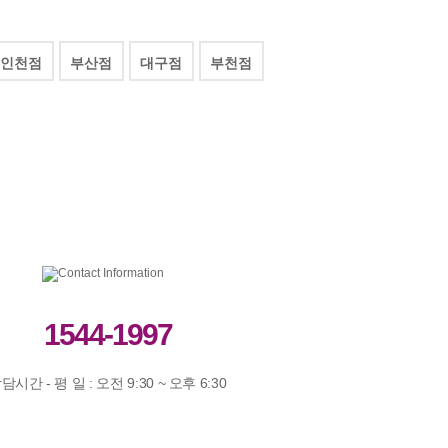
23
24
25
26
27
28
29
30
31
진행상태
인천점
부산점
대구점
부천점
로그인
07
완료
생리주기를 선택하세요
생리주기선택
07
완료
07
완료
회원가입
예상 배란일 확인하기
07
완료
07
완료
1544-1997
상담시간 - 평 일 : 오전 9:30 ~ 오후 6:30