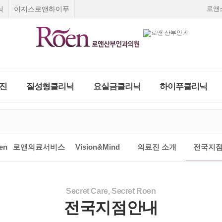
닉
이지스로앤하이푸
로앤
진
질성형클리닉
요실금클리닉
하이푸클리닉
Roen I
질성형수술
요실금 클리닉
로앤여성종합검진
스페셜 검진
피임
고민하지말고 지금!
피임법
질환
부미란
Roen Ⅱ
질탄력매직실리프팅
합검진
여성질환 치료와 예방을 위한 로앤의 종합검진
오직 5초 실시간 채팅상담
올바른 피임법을 알고
출혈
Roen Ⅲ
레이저질타이트닝
건대점
천호점
여의도점
광명점
일산점
나에게 맞는 피입법을
평 일
:
오전 9:30~오후 6:30
en
로앤의료서비스
Vision&Mind
의료진 소개
전국지
푸클리닉
금클리닉
∙ 수술상담
임신초기증상
필러
선택하세요.
리닉
Roen Ⅳ
쁘띠질필러
임신초기출혈
란
종 클리닉
Roen Ⅴ
소음순수술
자궁외임신
하이푸치료
닉
수술상담
입덧
부암
Roen Ⅵ
처녀막재생술
호르몬검사
간염4종검사
빈혈정밀검
사
 하이푸치료
상담
스페셜검진
실시간 채팅상담 바로가기
Secret Care, Secret Roen
임신주수계산
임신진단방법
자궁경부암 정밀검사
전국지점안내
임신기간계산
마지막 생리날짜로
닉
로앤영양수액
임신주수계산하기
팅상담