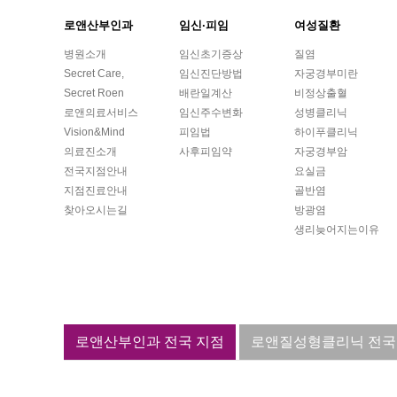
로앤산부인과
임신·피임
여성질환
병원소개
임신초기증상
질염
Secret Care,
임신진단방법
자궁경부미란
Secret Roen
배란일계산
비정상출혈
로앤의료서비스
임신주수변화
성병클리닉
Vision&Mind
피임법
하이푸클리닉
의료진소개
사후피임약
자궁경부암
전국지점안내
요실금
지점진료안내
골반염
찾아오시는길
방광염
생리늦어지는이유
로앤산부인과 전국 지점
로앤질성형클리닉 전국