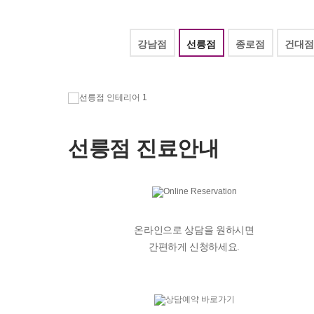
자궁경부암
배란일계산
생리늦
Roen Ⅵ
간편문자
요실금
임신주수변화
스페셜검진
간편전화
골반염
피임법
강남점
선릉점
종로점
건대점
자궁경부암 정
FAQ
방광염
사후피임약
로앤영양수액
전체상담
생리늦어지
예방접종
선릉점 진료안내
온라인으로 상담을 원하시면
간편하게 신청하세요.