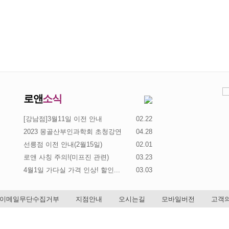
로앤
소식
[강남점]3월11일 이전 안내
02.22
2023 몽골산부인과학회 초청강연
04.28
선릉점 이전 안내(2월15일)
02.01
로앤 사칭 주의!(미프진 관련)
03.23
4월1일 가다실 가격 인상! 할인...
03.03
이메일무단수집거부
지점안내
오시는길
모바일버전
고객의