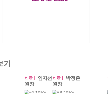
선릉 |
선릉 |
임지선
박정은
원장
원장