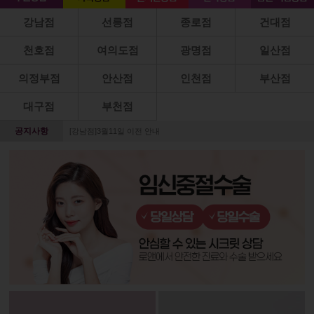
강남점
선릉점
종로점
건대점
천호점
여의도점
광명점
일산점
의정부점
안산점
인천점
부산점
대구점
부천점
공지사항
[강남점]3월11일 이전 안내