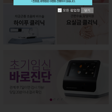
모든 팝업창
닫기